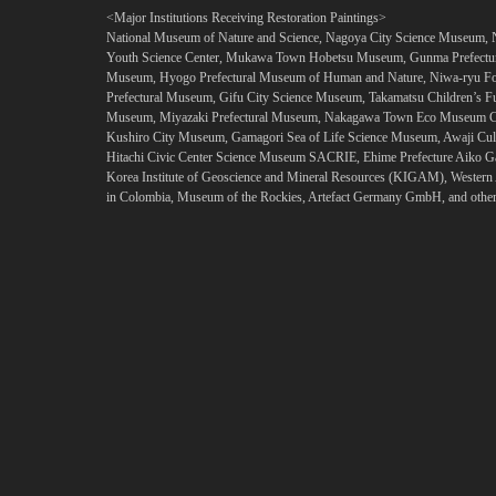
<Major Institutions Receiving Restoration Paintings>
National Museum of Nature and Science, Nagoya City Science Museum
Youth Science Center, Mukawa Town Hobetsu Museum, Gunma Prefectura
Museum, Hyogo Prefectural Museum of Human and Nature, Niwa-ryu Fos
Prefectural Museum, Gifu City Science Museum, Takamatsu Children’s
Museum, Miyazaki Prefectural Museum, Nakagawa Town Eco Museum Cen
Kushiro City Museum, Gamagori Sea of Life Science Museum, Awaji Cult
Hitachi Civic Center Science Museum SACRIE, Ehime Prefecture Aiko Gak
Korea Institute of Geoscience and Mineral Resources (KIGAM), Weste
in Colombia, Museum of the Rockies, Artefact Germany GmbH, and other