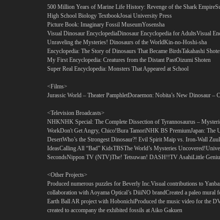
500 Million Years of Marine Life History: Revenge of the Shark Empire
S
High School Biology Textbook
Josai University Press
Picture Book: Imaginary Fossil Museum
Yosensha
Visual Dinosaur Encyclopedia
Dinosaur Encyclopedia for Adults
Visual Enc
Unraveling the Mysteries! Dinosaurs of the World
Kin-no-Hoshi-sha
Encyclopedia: The Story of Dinosaurs That Became Birds
Takahashi Shote
My First Encyclopedia: Creatures from the Distant Past
Oizumi Shoten
Super Real Encyclopedia: Monsters That Appeared at School
<Films>
Jurassic World – Theater PamphletDoraemon: Nobita’s New Dinosaur – Co
<Television Broadcasts>
NHKNHK Special: The Complete Dissection of Tyrannosaurus – Mysteries
WorkDon't Get Angry, Chico!Bura TamoriNHK BS PremiumJapan: The Un
DesertWho’s the Strongest Dinosaur?! Evil Spirit Maip vs. Iron-Wall 
IdeasCalling All “Bad” KidsTBSThe World’s Mysteries Uncovered!Unive
SecondsNippon TV (NTV)The! Tetsuwan! DASH!!TV AsahiLittle Genius: 
<Other Projects>
Produced numerous puzzles for Beverly Inc.Visual contributions to Yanb
collaboration with Aoyama Optical’s DiiiNO brandCreated a paleo mural
Earth Ball AR project with HobonichiProduced the music video for the
created to accompany the exhibited fossils at Aiko Gakuen