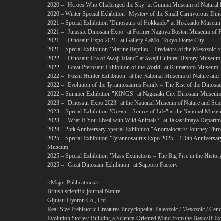
2020 – "Heroes Who Challenged the Sky" at Gunma Museum of Natural 
2020 – Winter Special Exhibition "Mystery of the Small Carnivorous Din
2021 – Special Exhibition "Dinosaurs of Hokkaido" at Hokkaido Museu
2021 – "Jurassic Dinosaur Expo" at Former Nagoya Boston Museum of F
2021 – "Dinosaur Expo 2021" at Gallery AaMo, Tokyo Dome City
2021 – Special Exhibition "Marine Reptiles – Predators of the Mesozoic 
2022 – "Dinosaur Era of Awaji Island" at Awaji Cultural History Museum
2022 – "Great Pterosaur Exhibition of the World" at Kumamoto Museum
2022 – "Fossil Hunter Exhibition" at the National Museum of Nature and 
2022 – "Evolution of the Tyrannosaurus Family – The Rise of the Dinosa
2022 – Summer Exhibition "KINGS" at Nagasaki City Dinosaur Museum
2023 – "Dinosaur Expo 2023" at the National Museum of Nature and Sci
2023 – Special Exhibition "Ocean – Source of Life" at the National Muse
2023 – "What If You Lived with Wild Animals?" at Takashimaya Departme
2024 – 25th Anniversary Special Exhibition "Anomalocaris: Journey Thro
2025 – Special Exhibition "Tyrannosaurus Expo 2025 – 120th Anniversary 
Museum
2025 – Special Exhibition "Mass Extinctions – The Big Five in the Histor
2025 – "Great Dinosaur Exhibition" at Sapporo Factory
<Major Publications>
British scientific journal Nature
Gijutsu-Hyoron Co., Ltd.
Real-Size Prehistoric Creatures Encyclopedia: Paleozoic / Mesozoic / Ceno
Evolution Stories: Building a Science-Oriented Mind from the Basics
If Ex