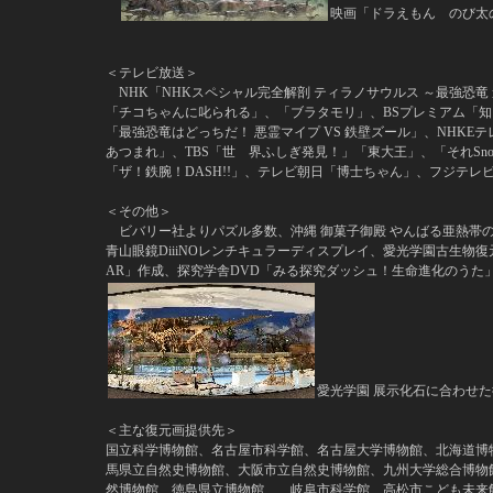
映画「ドラえもん のび太
＜テレビ放送＞
NHK「NHKスペシャル完全解剖 ティラノサウルス ～最強恐竜
「チコちゃんに叱られる」、「ブラタモリ」、BSプレミアム「知
「最強恐竜はどっちだ！ 悪霊マイプ VS 鉄壁ズール」、NHK
あつまれ」、TBS「世 界ふしぎ発見！」「東大王」、
「
それSn
「ザ！鉄腕！DASH!!」、テレビ朝日「博士ちゃん」、フジテ
＜その他＞
ビバリー社よりパズル多数、沖縄 御菓子御殿 やんばる亜熱帯の森
青山眼鏡DiiiNOレンチキュラーディスプレイ、愛光学園古生物
AR」作成、探究学舎DVD「みる探究ダッシュ！生命進化のうた
愛光学園 展示化石に合わせ
＜主な復元画提供先＞
国立科学博物館、名古屋市科学館、名古屋大学博物館、北海道博
馬県立自然史博物館、大阪市立自然史博物館、九州大学総合博物
然博物館、徳島県立博物館、、岐阜市科学館、高松市こども未来