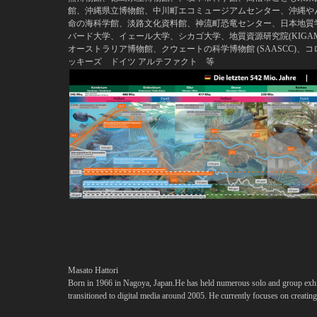
館、沖縄県立博物館、中川町エコミュージアムセンター、沖縄やん
命の海科学館、淡路文化資料館、神流町恐竜センター、日本地質
バード大学、イェール大学、シカゴ大学、地質資源研究院(KIGA
オーストラリア博物館、クウェートの科学博物館 (SAASCC)
ッキーズ ドイツ アルテファクト 等
Masato Hattori
Born in 1966 in Nagoya, Japan.
He has held numerous solo and group exhib
transitioned to digital media around 2005. He currently focuses on creating C