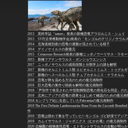
2013 英科学誌『nature』発表の新種恐竜アウロルニス・シュイ
2013 SVP(古脊椎動物学会)発表の「モンゴルのテリジノサウル
2014 北海道穂別産の恐竜の遺骸が流されている様子
2014 デイノケイルスの新復元
2015 Cretaceous Research発表の新種ニッポノウーリサス・ラモ
2015 新種フアナンサウルス・ガンジョウエンシス
2017 ニッポノサウルスの成長段階と分類学上の謎を解明
2017 新種のオルニトミムス類 エピオルニトミムス・トゥグル
2017 新種のヘスぺロルニス類 チュプカオルニス・ケラオルム
2018 恐竜が卵を温める方法のための復元画制作
2018 巨大恐竜の巣作り戦術を解明の復元画制作
2018 「芦別市で発見された中型獣脚類恐竜の骨化石を同定」の
2018 北米にアジアの恐竜の群衆をはじめて確認のための復元画
2018 カンブリア紀に生息していたPahvantiaの復元画制作
2019 The First Definite Lambeosaurine Bone From the Liscomb Boneb
作
2019「恐竜は群れで巣を守っていた!~モンゴル ゴビ砂漠て
2019 カムイサウルス・ジャポニクス（むかわ竜）の復元画制作
2020 北極圏の植物食性恐竜・エドモントサウルスの全貌が明らかに