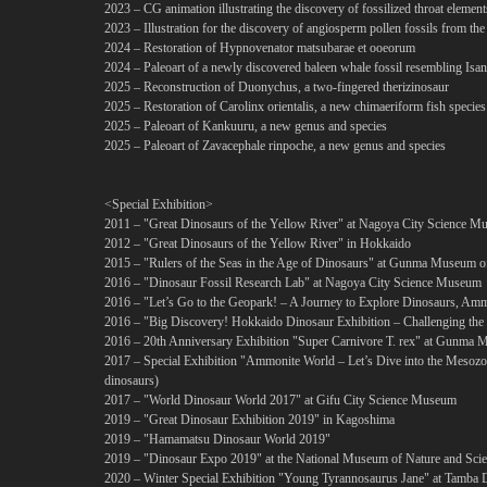
2023 – CG animation illustrating the discovery of fossilized throat elemen
2023 – Illustration for the discovery of angiosperm pollen fossils from th
2024 – Restoration of Hypnovenator matsubarae et ooeorum
2024 – Paleoart of a newly discovered baleen whale fossil resembling Isa
2025 – Reconstruction of Duonychus, a two-fingered therizinosaur
2025 – Restoration of Carolinx orientalis, a new chimaeriform fish specie
2025 – Paleoart of Kankuuru, a new genus and species
2025 – Paleoart of Zavacephale rinpoche, a new genus and species
<Special Exhibition>
2011 – "Great Dinosaurs of the Yellow River" at Nagoya City Science M
2012 – "Great Dinosaurs of the Yellow River" in Hokkaido
2015 – "Rulers of the Seas in the Age of Dinosaurs" at Gunma Museum of
2016 – "Dinosaur Fossil Research Lab" at Nagoya City Science Museum
2016 – "Let’s Go to the Geopark! – A Journey to Explore Dinosaurs, Am
2016 – "Big Discovery! Hokkaido Dinosaur Exhibition – Challenging the
2016 – 20th Anniversary Exhibition "Super Carnivore T. rex" at Gunma 
2017 – Special Exhibition "Ammonite World – Let’s Dive into the Mesozo
dinosaurs)
2017 – "World Dinosaur World 2017" at Gifu City Science Museum
2019 – "Great Dinosaur Exhibition 2019" in Kagoshima
2019 – "Hamamatsu Dinosaur World 2019"
2019 – "Dinosaur Expo 2019" at the National Museum of Nature and Sci
2020 – Winter Special Exhibition "Young Tyrannosaurus Jane" at Tamba D