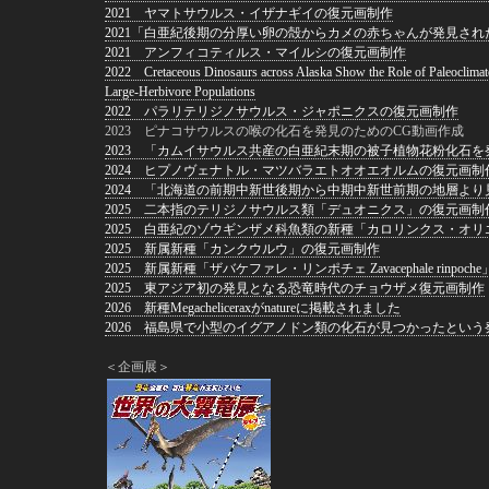
2021 ヤマトサウルス・イザナギイの復元画制作
2021「白亜紀後期の分厚い卵の殻からカメの赤ちゃんが発見さ
2021 アンフィコティルス・マイルシの復元画制作
2022 Cretaceous Dinosaurs across Alaska Show the Role of Paleoclimate 
Large-Herbivore Populations
2022 パラリテリジノサウルス・ジャポニクスの復元画制作
2023 ピナコサウルスの喉の化石を発見のためのCG動画作成
2023 「カムイサウルス共産の白亜紀末期の被子植物花粉化石
2024 ヒプノヴェナトル・マツバラエトオオエオルムの復元画制
2024 「北海道の前期中新世後期から中期中新世前期の地層よ
2025 二本指のテリジノサウルス類「デュオニクス」の復元画制
2025 白亜紀のゾウギンザメ科魚類の新種「カロリンクス・オ
2025 新属新種「カンクウルウ」の復元画制作
2025 新属新種「ザバケファレ・リンポチェ Zavacephale rinpoc
2025 東アジア初の発見となる恐竜時代のチョウザメ復元画制作
2026 新種Megacheliceraxがnatureに掲載されました
2026 福島県で小型のイグアノドン類の化石が見つかったとい
＜企画展＞