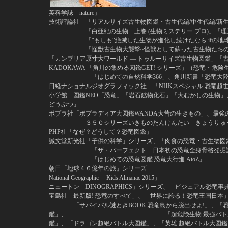
英科学誌「nature」
技術評論社 「リアルサイズ古生物図鑑・古生代編/中生代編/新
「白亜紀の生物 上巻 (生物ミステリー プロ)」「理系に
「‟もしも″絶滅した生物が進化し続けたなら ifの地
「怪獣古生物大襲撃~怪獣として蘇った古生物たちの
「カンブリア原寸大ワールド ― トゥルーサイズ古生物図鑑」「古
KADOKAWA 「角川の集める図鑑GET! シリーズ」（恐竜・
「はじめての自然科学366」
日経ナショナルジオグラフィック社 「NHKスペシャル 恐竜超
小学館 図鑑NEO「恐竜」「岩石鉱物化石」「大むかしの生物」
どうぶつ」
ポプラ社「ポプラディア大図鑑WANDA大昔の生きもの」、最強の
「３５０シリーズいきものたんけんたい きょうりゅう
PHP社「なぜ？どうして？恐竜図鑑」
誠文堂新光社「子供の科学」シリーズ、「肉食の恐竜・古生物図
「ザ・パーフェクト―日本初の恐竜全身骨格発掘記: ハ
「はじめての恐竜図鑑 恐竜大行進 AtoZ」
朝日「地球４６億年の旅」シリーズ
National Geographic 「Kids Almanac 2015」
ニュートン「DINOGRAPHICS」シリーズ、「ビジュアル恐竜事
宝島社「最新版! 恐竜のすべて」、「世界に誇る！恐竜王国日本
「サバイバル謎ときBOOK 恐竜島から脱出せよ!」、「恐竜
鑑」、 「超危険生物 最強バトル大図鑑」、「ヤ
鑑」、「ドラゴン超絶バトル大図鑑」、「英雄 超絶バトル大図