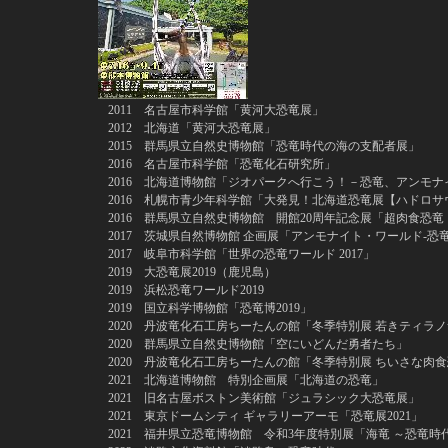
2011 名古屋市科学館「黄河大恐竜展」
2012 北海道「黄河大恐竜展」
2015 群馬県立自然史博物館「恐竜時代の海の支配者展」
2016 名古屋市科学館「恐竜化石研究所」
2016 北海道博物館「ジオパークへ行こう！－恐竜、アンモナ
2016 札幌市青少年科学館「大発見！北海道恐竜展【ハドロサ
2016 群馬県立自然史博物館 開館20周年記念展「超肉食恐竜 T
2017 茨城県自然博物館 企画展「アンモナイト・ワールド-恐
2017 岐阜市科学館「世界の恐竜ワールド 2017」
2019 大恐竜展2019（鹿児島）
2019 浜松恐竜ワールド2019
2019 国立科学博物館「恐竜博2019」
2020 丹波竜化石工房ちーたんの館「冬季特別展 若きティラノ
2020 群馬県立自然史博物館「空にいどんだ勇者たち」
2020 丹波竜化石工房ちーたんの館「冬季特別展 ちいさな肉
2021 北海道博物館 特別企画展「北海道の恐竜」
2021 旧名古屋ボストン美術館「ジュラシック大恐竜展」
2021 東京ドームシティ ギャラリーアーモ「恐竜展2021」
2021 福井県立恐竜博物館 令和3年度特別展「海竜 ～恐竜時