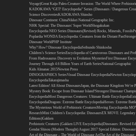
Voyage)
Great Kaiju Paleo-Creature Invasion: The World Where Prehistori
KADOKAWA “GET! Encyclopedia” Series (Dinosaurs / Dangerous Creatur
Science Discoveries
KADOKAWA Shinsho
Dinosaur Continent: China
Nikkei National Geographic Inc.
NHK Special: The Dinosaurs' Super World
Shogakukan
Encyclopedia NEO Series:
Dinosaurs
(Revised) Rocks, Minerals, Fossils
Pr
Poplardia WONDA Encyclopedia: Creatures from the Distant Past
Stronge
Dinosaur World
PHP Institute
Why? How? Dinosaur Encyclopedia
Seibundo Shinkosha
Children’s Science Series
Encyclopedia of Carnivorous Dinosaurs and Preh
From Hadrosaurus Discovery to Evolution Mysteries
First Dinosaur Encyc
Journey Through 4.6 Billion Years of Earth Series
National Geographic
Kids Almanac 2015
Newton Press
DINOGRAPHICS Series
Visual Dinosaur Encyclopedia
Newton Encyclope
Encyclopedia
Takarajimasha
Latest Edition! All About Dinosaurs
Japan, the Dinosaur Kingdom We’re 
Mystery Book: Escape from Dinosaur Island!
Strongest Dinosaur Champi
Encyclopedia
Most Dangerous Creatures: Ultimate Battle Encyclopedia
Ext
Encyclopedia
Dragons: Extreme Battle Encyclopedia
Heroes: Extreme Battl
The Mysterious World of Prehistoric Creatures
Moving Encyclopedia MOV
Research
Mini Children’s Encyclopedia: Dinosaurs
EX MOVE: Legendary 
Editions)
Gakken
Prehistoric Creatures (Gakken LIVE Encyclopedia)
Dinosaurs: Revised Ed
Gendai Shisou (Modern Thought) August 2017 Special Edition: Dinosaurs
Art of the Dinosaur – The World of Dinosaur Art
The Art of the Dinosaur: 