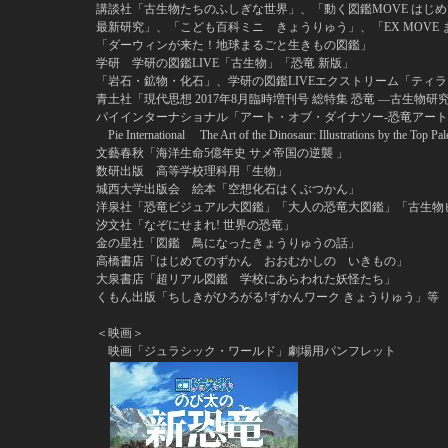
講談社「古生物たちのふしぎな世界」、「動く図鑑MOVE はじめて
最新研究」、「こども百科ミニ きょうりゅう」、「EX MOV
「ダーウィンが来た！地球まるごと生きもの図鑑」
学研 学研の図鑑LIVE「古生物」「恐竜 新版」
「岩石・鉱物・化石」、学研の図鑑LIVEエクストリーム「ティ
青土社「現代思想 2017年8月臨時増刊号 総特集 恐竜 ―古生物研
パイインターナショナル「アート・オブ・ダイナソー-恐竜アート
Pie International The Art of the Dinosaur: Illustrations by the Top Pale
文藝春秋「海洋生命5億年史 サメ帝国の逆襲 」
数研出版 高等学校理科用「生物」
城西大学出版会 絵本「空想化石はくぶつかん」
洋泉社「恐竜ビジュアル大図鑑」「大人の恐竜大図鑑」「古
汐文社「なぞにせまれ! 世界
金の星社「図鑑 鳥になったきょうりゅうの話」
高橋書店「はじめてのずかん おおむかしの いきもの」
大泉書店「超リアル図鑑 学校にあらわれた妖怪たち」
くもん出版「ちしきがひろがる!ずかんワーク きょうりゅう」等
＜映画＞
映画「ジュラシック・ワールド」劇場用パンフレット