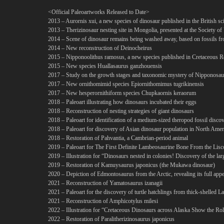
<Official Paleoartworks Released to Date>
2013 – Aurornis xui, a new species of dinosaur published in the British sci
2013 – Therizinosaur nesting site in Mongolia, presented at the Society o
2014 – Scene of dinosaur remains being washed away, based on fossils 
2014 – New reconstruction of Deinocheirus
2015 – Nipponoolithus ramosus, a new species published in Cretaceous R
2015 – New species Huallasaurus ganzhouensis
2017 – Study on the growth stages and taxonomic mystery of Nipponosau
2017 – New ornithomimid species Epiornithomimus tugrikinensis
2017 – New hesperornithiform species Chupkaornis keraorum
2018 – Paleoart illustrating how dinosaurs incubated their eggs
2018 – Reconstruction of nesting strategies of giant dinosaurs
2018 – Paleoart for identification of a medium-sized theropod fossil disc
2018 – Paleoart for discovery of Asian dinosaur population in North Amer
2018 – Restoration of Pahvantia, a Cambrian-period animal
2019 – Paleoart for The First Definite Lambeosaurine Bone From the Lis
2019 – Illustration for “Dinosaurs nested in colonies! Discovery of the l
2019 – Restoration of Kamuysaurus japonicus (the Mukawa dinosaur)
2020 – Depiction of Edmontosaurus from the Arctic, revealing its full appe
2021 – Reconstruction of Yamatosaurus izanagii
2021 – Paleoart for the discovery of turtle hatchlings from thick-shelled L
2021 – Reconstruction of Amphicotylus milesi
2022 – Illustration for “Cretaceous Dinosaurs across Alaska Show the Rol
2022 – Restoration of Paralitherizinosaurus japonicus